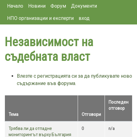
Main navigation
Премини
Начало
Новини
Форум
Документи
към
НПО организации и експерти
вход
основното
съдържание
Независимост на
съдебната власт
Влезте с регистрацията си за да публикувате ново
съдържание във форума.
Последен
отговор
Тема
Отговори
Sort
ascending
Normal
Трябва ли да отпадне
0
n/a
topic
мониторингът върху България