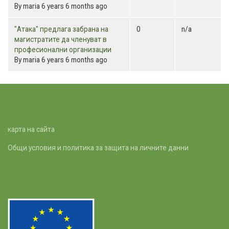
By
maria
6 years 6 months ago
Normal
"Атака" предлага забрана на
0
n/a
topic
магистратите да членуват в
професионални организации
By
maria
6 years 6 months ago
карта на сайта
Общи условия и политика за защита на личните данни