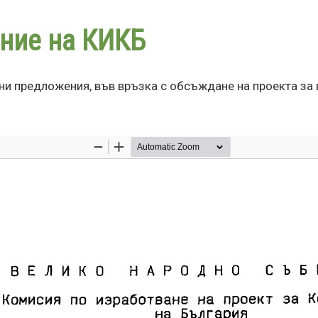
Премини
към
ание на КИКБ
основното
съдържание
ни предложения, във връзка с обсъждане на проекта за 