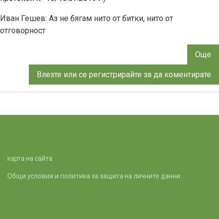
Иван Гешев: Аз не бягам нито от битки, нито от
отговорност
Още
за
П
Влезте
или
се регистрирайте
за да коментирате
за
и
н
г
п
н
Р
карта на сайта
Б
Общи условия и политика за защита на личните данни