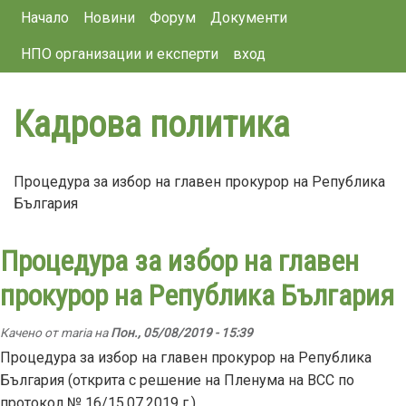
Main navigation
Премини
Начало
Новини
Форум
Документи
към
НПО организации и експерти
вход
основното
съдържание
Кадрова политика
Процедура за избор на главен прокурор на Република
България
Процедура за избор на главен
прокурор на Република България
Качено от
maria
на
Пон., 05/08/2019 - 15:39
Процедура за избор на главен прокурор на Република
България (открита с решение на Пленума на ВСС по
протокол № 16/15.07.2019 г.)