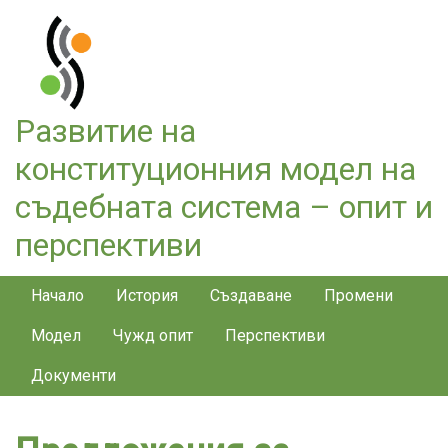
Премини
към
основното
съдържание
Развитие на
конституционния модел на
съдебната система – опит и
перспективи
Constitution menu
Начало
История
Създаване
Промени
Модел
Чужд опит
Перспективи
Документи