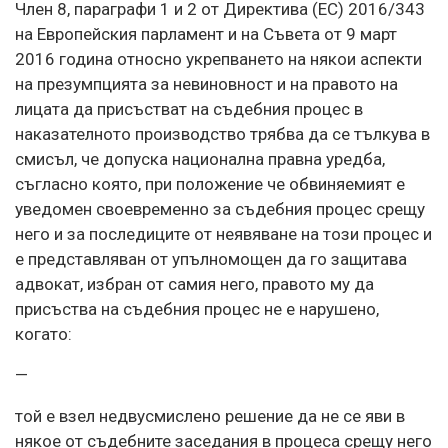
Член 8, параграфи 1 и 2 от Директива (ЕС) 2016/343
на Европейския парламент и на Съвета от 9 март
2016 година относно укрепването на някои аспекти
на презумпцията за невиновност и на правото на
лицата да присъстват на съдебния процес в
наказателното производство трябва да се тълкува в
смисъл, че допуска национална правна уредба,
съгласно която, при положение че обвиняемият е
уведомен своевременно за съдебния процес срещу
него и за последиците от неявяване на този процес и
е представляван от упълномощен да го защитава
адвокат, избран от самия него, правото му да
присъства на съдебния процес не е нарушено,
когато:
—
той е взел недвусмислено решение да не се яви в
някое от съдебните заседания в процеса срещу него