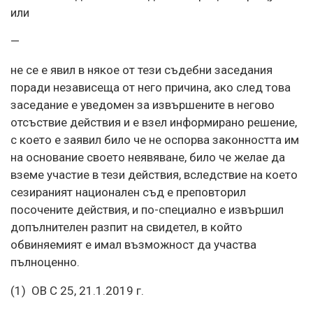
или
—
не се е явил в някое от тези съдебни заседания
поради независеща от него причина, ако след това
заседание е уведомен за извършените в негово
отсъствие действия и е взел информирано решение,
с което е заявил било че не оспорва законността им
на основание своето неявяване, било че желае да
вземе участие в тези действия, вследствие на което
сезираният национален съд е преповторил
посочените действия, и по-специално е извършил
допълнителен разпит на свидетел, в който
обвиняемият е имал възможност да участва
пълноценно.
(1) ОВ C 25, 21.1.2019 г.