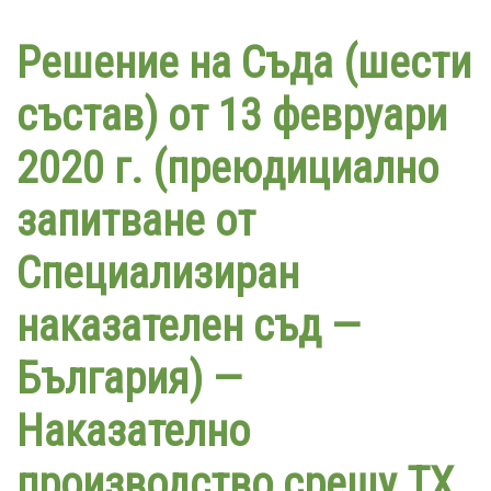
Премини
към
Решение на Съда (шести
основното
съдържание
състав) от 13 февруари
2020 г. (преюдициално
запитване от
Специализиран
наказателен съд —
България) —
Наказателно
производство срещу TX,