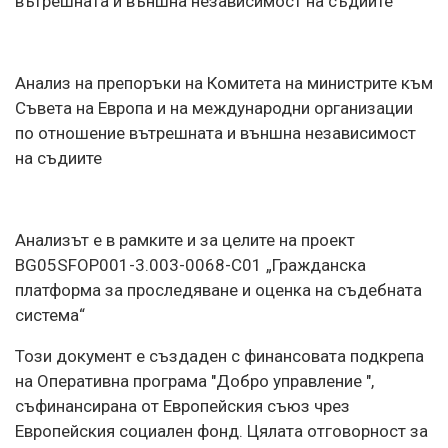
вътрешната и външна независимост на съдиите”
Анализ на препоръки на Комитета на министрите към
Съвета на Европа и на международни организации
по отношение вътрешната и външна независимост
на съдиите
Анализът е в рамките и за целите на проект
BG05SFOP001-3.003-0068-C01 „Гражданска
платформа за проследяване и оценка на съдебната
система“
Този документ е създаден с финансовата подкрепа
на Оперативна програма "Добро управление ",
съфинансирана от Европейския съюз чрез
Европейския социален фонд. Цялата отговорност за