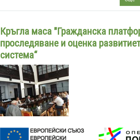
А
ст
за
Кръгла маса "Гражданска платфо
п
н
проследяване и оценка развитие
р
система“
в
с
си
о
от
Н
н
21
г