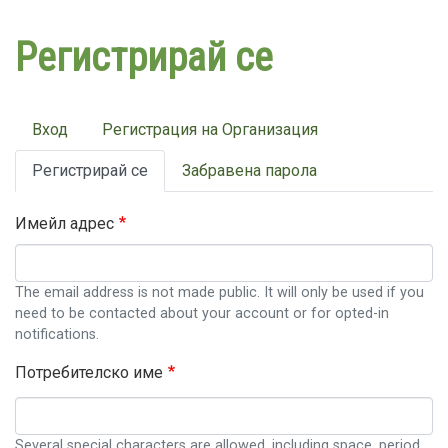
Премини
към
Регистрирай се
основното
съдържание
Primary
Вход
Регистрация на Организация
tabs
Регистрирай се
Забравена парола
Имейл адрес
The email address is not made public. It will only be used if you
need to be contacted about your account or for opted-in
notifications.
Потребителско име
Several special characters are allowed, including space, period