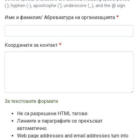
(.), hyphen (-), apostrophe ('), underscore (_), and the @ sign.
Име и фамилия/ Абревиатура на организацията
Координати за контакт
За текстовите формати
Не са разрешени HTML тагове.
Линиите и параграфите се прекъсват
автоматично.
Web page addresses and email addresses turn into