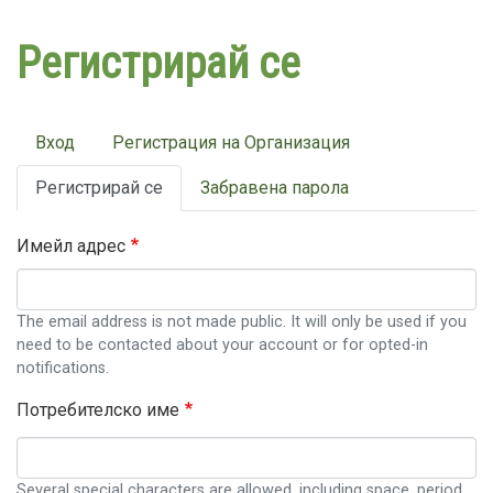
Премини
към
Регистрирай се
основното
съдържание
Primary
Вход
Регистрация на Организация
tabs
Регистрирай се
Забравена парола
Имейл адрес
The email address is not made public. It will only be used if you
need to be contacted about your account or for opted-in
notifications.
Потребителско име
Several special characters are allowed, including space, period