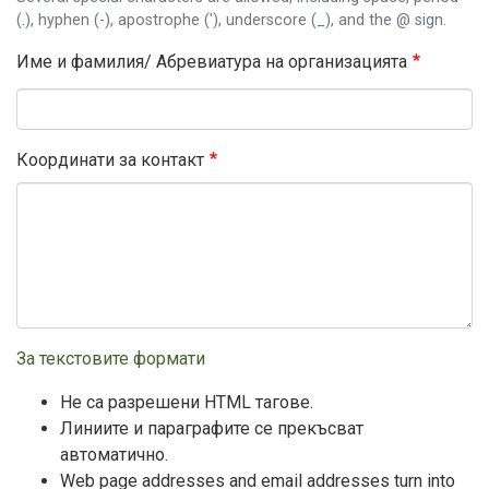
(.), hyphen (-), apostrophe ('), underscore (_), and the @ sign.
Име и фамилия/ Абревиатура на организацията
Координати за контакт
За текстовите формати
Не са разрешени HTML тагове.
Линиите и параграфите се прекъсват
автоматично.
Web page addresses and email addresses turn into