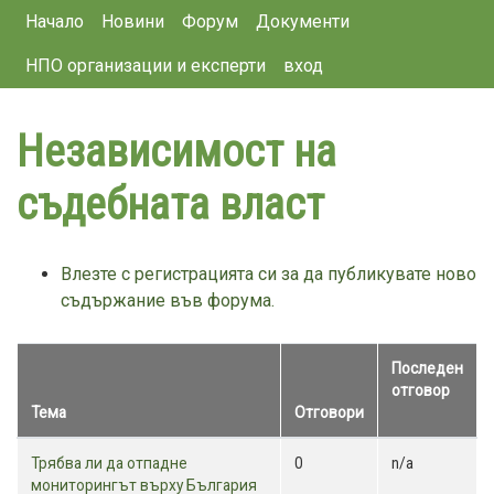
Main navigation
Премини
Начало
Новини
Форум
Документи
към
НПО организации и експерти
вход
основното
съдържание
Независимост на
съдебната власт
Влезте с регистрацията си за да публикувате ново
съдържание във форума.
Последен
отговор
Тема
Отговори
Sort
ascending
Normal
Трябва ли да отпадне
0
n/a
topic
мониторингът върху България