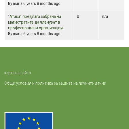
By
maria
6 years 8 months ago
Normal
"Атака" предлага забрана на
0
n/a
topic
магистратите да членуват в
професионални организации
By
maria
6 years 8 months ago
карта на сайта
Общи условия и политика за защита на личните данни