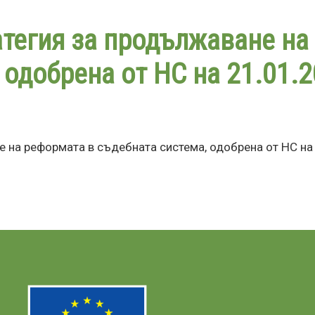
Премини
към
тегия за продължаване на
основното
съдържание
 одобрена от НС на 21.01.2
е на реформата в съдебната система, одобрена от НС на