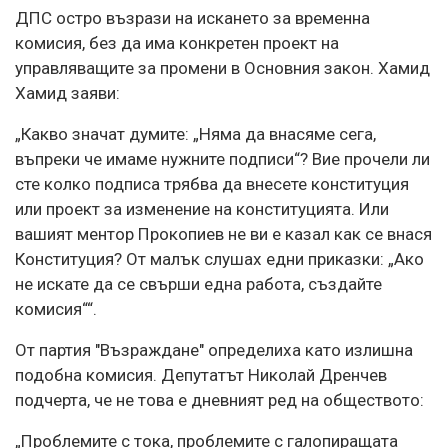
ДПС остро възрази на искането за временна
комисия, без да има конкретен проект на
управляващите за промени в Основния закон. Хамид
Хамид заяви:
„Какво значат думите: „Няма да внасяме сега,
въпреки че имаме нужните подписи“? Вие прочели ли
сте колко подписа трябва да внесете конституция
или проект за изменение на конституцията. Или
вашият ментор Прокопиев не ви е казал как се внася
Конституция? От малък слушах едни приказки: „Ако
не искате да се свърши една работа, създайте
комисия““.
От партия "Възраждане" определиха като излишна
подобна комисия. Депутатът Николай Дренчев
подчерта, че не това е дневният ред на обществото:
„Проблемите с тока, проблемите с галопиращата