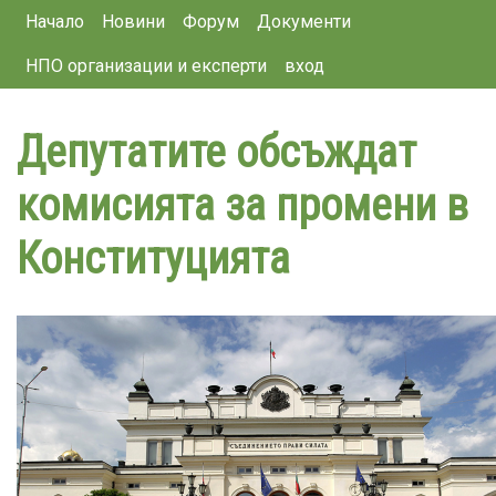
Main navigation
Премини
Начало
Новини
Форум
Документи
към
НПО организации и експерти
вход
основното
съдържание
Депутатите обсъждат
комисията за промени в
Конституцията