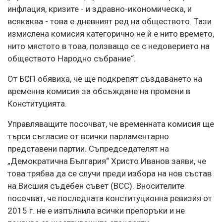
инфлация, кризите - и здравно-икономическа, и
всякаква - това е дневният ред на обществото. Тази
измислена комисия категорично не ѝ е нито времето,
нито мястото в това, ползващо се с недоверието на
обществото Народно събрание“.
От БСП обявиха, че ще подкрепят създаването на
временна комисия за обсъждане на промени в
Конституцията.
Управляващите посочват, че временната комисия ще
търси съгласие от всички парламентарно
представени партии. Съпредседателят на
„Демократична България“ Христо Иванов заяви, че
това трябва да се случи преди избора на нов състав
на Висшия съдебен съвет (ВСС). Вносителите
посочват, че последната конституционна ревизия от
2015 г. не е изпълнила всички препоръки и не