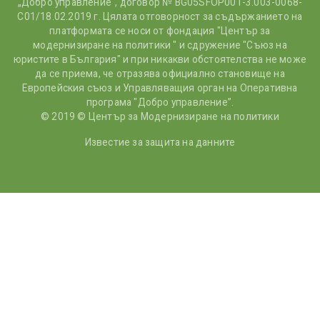
„Добро управление“, договор № BG05SFOP001-3.003-0068-
С01/18.02.2019 г. Цялата отговорност за съдържанието на
платформата се носи от фондация "Център за
модернизиране на политики " и сдружение "Съюз на
юристите в България" и при никакви обстоятелства не може
да се приема, че отразява официално становище на
Европейския съюз и Управляващия орган на Оперативна
програма "Добро управление”.
© 2019 © Център за Модернизиране на политики
Известие за защита на данните