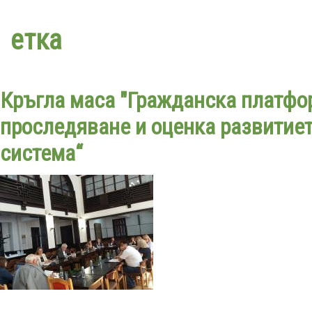
Премини
към
етка
основното
съдържание
Кръгла маса "Гражданска платфо
проследяване и оценка развитие
система“