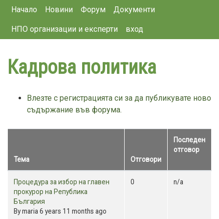
Main navigation
Премини
Начало
Новини
Форум
Документи
към
НПО организации и експерти
вход
основното
съдържание
Кадрова политика
Влезте с регистрацията си за да публикувате ново
съдържание във форума.
Последен
отговор
Тема
Отговори
Sort
ascending
Normal
Процедура за избор на главен
0
n/a
topic
прокурор на Република
България
By
maria
6 years 11 months ago