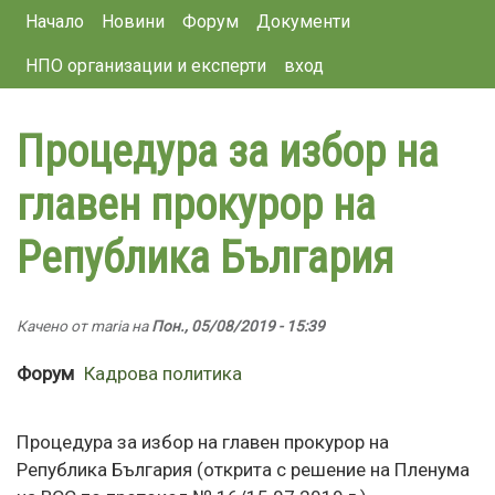
Main navigation
Премини
Начало
Новини
Форум
Документи
към
НПО организации и експерти
вход
основното
съдържание
Процедура за избор на
главен прокурор на
Република България
Качено от
maria
на
Пон., 05/08/2019 - 15:39
Форум
Кадрова политика
Процедура за избор на главен прокурор на
Република България (открита с решение на Пленума