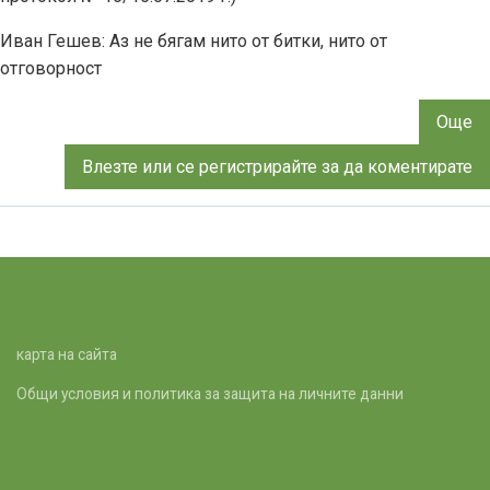
Иван Гешев: Аз не бягам нито от битки, нито от
отговорност
Още
за
П
Влезте
или
се регистрирайте
за да коментирате
за
и
н
г
п
н
Р
карта на сайта
Б
Общи условия и политика за защита на личните данни