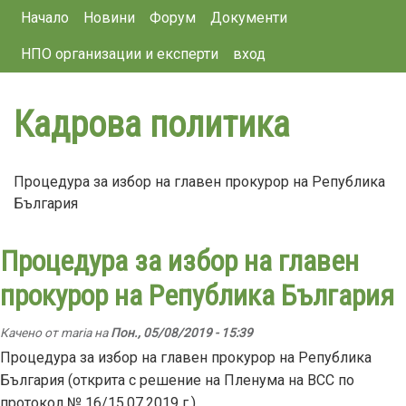
Main navigation
Премини
Начало
Новини
Форум
Документи
към
НПО организации и експерти
вход
основното
съдържание
Кадрова политика
Процедура за избор на главен прокурор на Република
България
Процедура за избор на главен
прокурор на Република България
Качено от
maria
на
Пон., 05/08/2019 - 15:39
Процедура за избор на главен прокурор на Република
България (открита с решение на Пленума на ВСС по
протокол № 16/15.07.2019 г.)