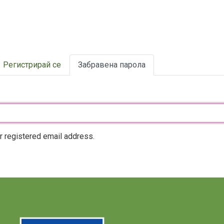
Премини
към
основното
съдържание
Регистрирай се
Забравена парола
r registered email address.