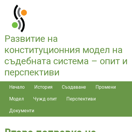
Премини
към
основното
съдържание
Развитие на
конституционния модел на
съдебната система – опит и
перспективи
Constitution menu
Начало
История
Създаване
Промени
Модел
Чужд опит
Перспективи
Документи