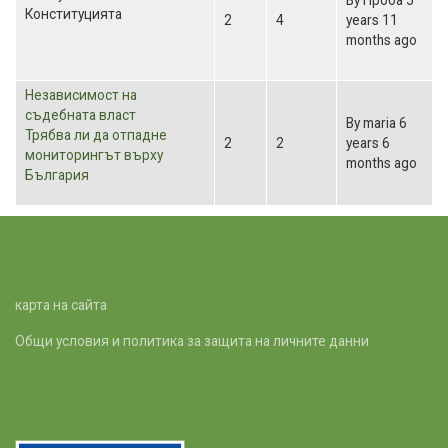
By
Проба
5
posts
Конституцията
2
4
years 11
months ago
No
Независимост на
new
съдебната власт
By
maria
6
posts
Трябва ли да отпадне
2
2
years 6
мониторингът върху
months ago
България
карта на сайта
Общи условия и политика за защита на личните данни