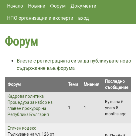
Main navigation
Премини
Начало
Новини
Форум
Документи
към
НПО организации и експерти
вход
основното
съдържание
Форум
Влезте с регистрацията си за да публикувате ново
съдържание във форума.
Последно
Форум
Теми
Мнения
съобщение
No
Кадрова политика
By
maria
6
new
Процедура за избор на
1
1
years 8
posts
главен прокурор на
months ago
Република България
No
Етичен кодекс
new
Тълкуване на чл. 126 от