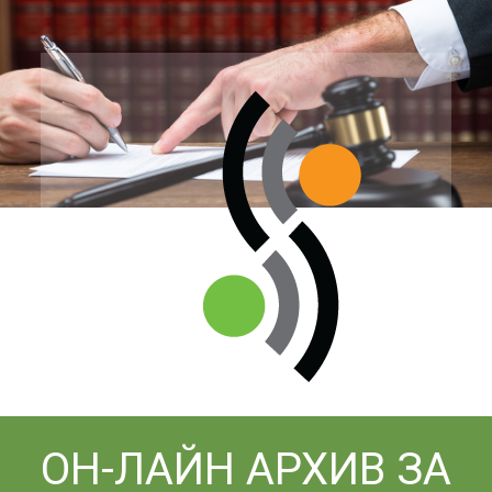
Премини
към
основното
съдържание
ОН-ЛАЙН АРХИВ ЗА