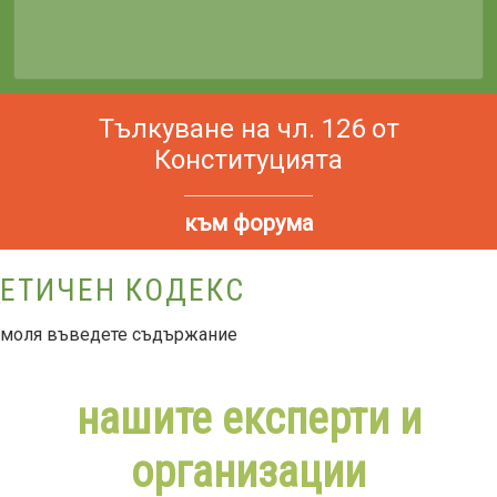
Тълкуване на чл. 126 от
Конституцията
към форума
 КОДЕКС
НЕЗАВИСИМОСТ
НА СЪДЕБНАТА
е съдържание
ВЛАСТ
нашите експерти и
моля въведете съдържание
организации